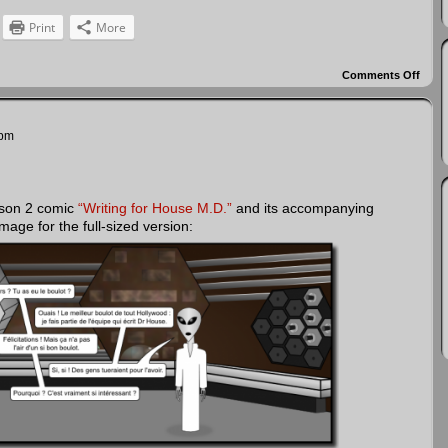
Print
More
Comments Off
on
Univ
Bar
:
100%
 pm
natur
son 2 comic
“Writing for House M.D.”
and its accompanying
image for the full-sized version: