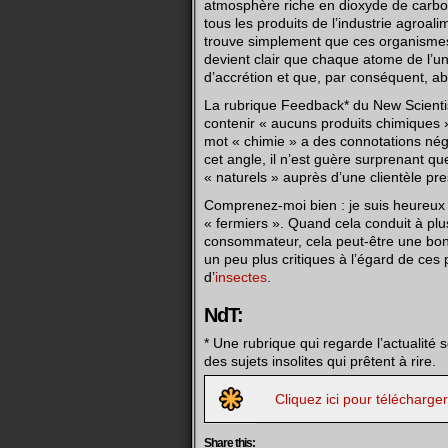
atmosphère riche en dioxyde de carbon
tous les produits de l’industrie agroali
trouve simplement que ces organismes 
devient clair que chaque atome de l’un
d’accrétion et que, par conséquent, 
La rubrique Feedback* du New Scientist
contenir « aucuns produits chimiques ».
mot « chimie » a des connotations nég
cet angle, il n’est guère surprenant q
« naturels » auprès d’une clientèle pre
Comprenez-moi bien : je suis heureux q
« fermiers ». Quand cela conduit à plus
consommateur, cela peut-être une bonn
un peu plus critiques à l’égard de ces p
d’
insectes
.
NdT:
* Une rubrique qui regarde l’actualité s
des sujets insolites qui prêtent à rire.
Cliquez ici pour télécharge
Share this: