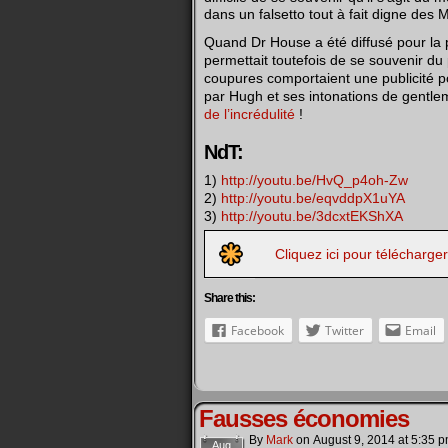
dans un falsetto tout à fait digne des 
Quand Dr House a été diffusé pour la 
permettait toutefois de se souvenir du
coupures comportaient une publicité po
par Hugh et ses intonations de gentle
de l’incrédulité
!
NdT:
1)
http://youtu.be/HvQ_p4oh-Zw
2)
http://youtu.be/eqvddpX1uYA
3)
http://youtu.be/3dcxtEKShXA
Cliquez ici pour télécharge
Share this:
Facebook
Twitter
Email
Fausses économies
By
Mark
on
August 9, 2014
at
5:35 
Aug