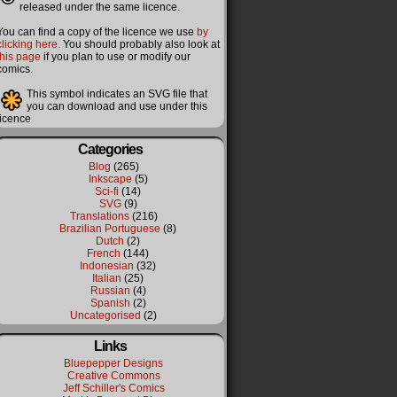
released under the same licence.
You can find a copy of the licence we use
by
clicking here
. You should probably also look at
this page
if you plan to use or modify our
comics.
This symbol indicates an SVG file that
you can download and use under this
licence
Categories
Blog
(265)
Inkscape
(5)
Sci-fi
(14)
SVG
(9)
Translations
(216)
Brazilian Portuguese
(8)
Dutch
(2)
French
(144)
Indonesian
(32)
Italian
(25)
Russian
(4)
Spanish
(2)
Uncategorised
(2)
Links
Bluepepper Designs
Creative Commons
Jeff Schiller's Comics