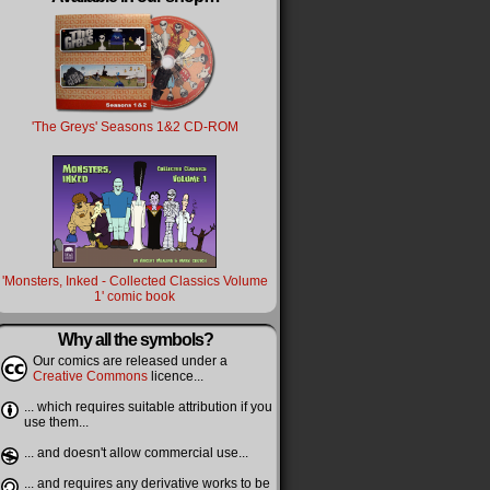
'The Greys' Seasons 1&2 CD-ROM
'Monsters, Inked - Collected Classics Volume
1' comic book
Why all the symbols?
Our comics are released under a
Creative Commons
licence...
... which requires suitable attribution if you
use them...
... and doesn't allow commercial use...
... and requires any derivative works to be