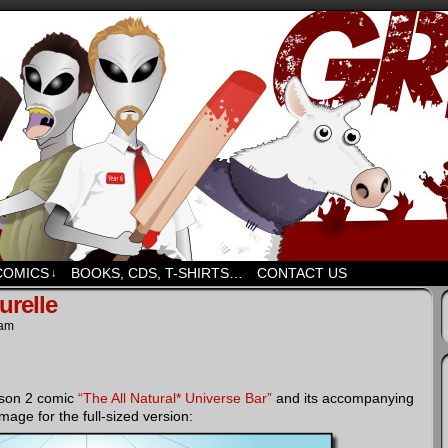
d humour. But mostly humour. Mostly.
COMICS
BOOKS, CDS, T-SHIRTS…
CONTACT US
↓
urelle
 am
son 2 comic
“The All Natural* Universe Bar”
and its accompanying
image for the full-sized version: