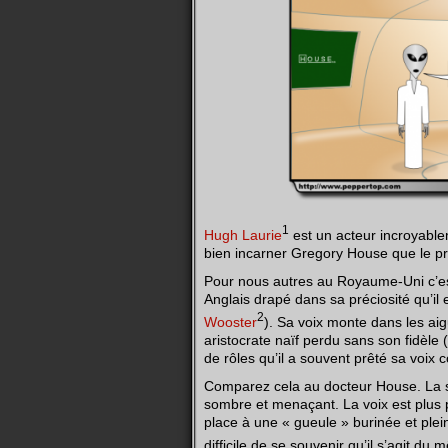
1
Hugh Laurie
est un acteur incroyableme
bien incarner Gregory House que le p
Pour nous autres au Royaume-Uni c’est
Anglais drapé dans sa préciosité qu’il 
2
Wooster
). Sa voix monte dans les aig
aristocrate naïf perdu sans son fidèle
de rôles qu’il a souvent prêté sa voix 
Comparez cela au docteur House. La stup
sombre et menaçant. La voix est plus p
place à une « gueule » burinée et plein
difficile de se souvenir qu’il s’agit du