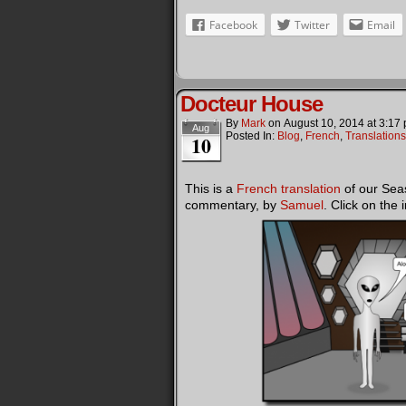
Facebook
Twitter
Email
Docteur House
By
Mark
on
August 10, 2014
at
3:17
Aug
Posted In:
Blog
,
French
,
Translations
10
This is a
French translation
of our Sea
commentary, by
Samuel
. Click on the 