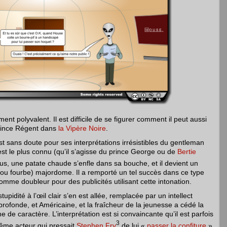
nt polyvalent. Il est difficile de se figurer comment il peut aussi
rince Régent dans
la Vipère Noire
.
 sans doute pour ses interprétations irrésistibles du gentleman
est le plus connu (qu’il s’agisse du prince George ou de
Bertie
us, une patate chaude s’enfle dans sa bouche, et il devient un
 (ou fourbe) majordome. Il a remporté un tel succès dans ce type
comme doubleur pour des publicités utilisant cette intonation.
idité à l’œil clair s’en est allée, remplacée par un intellect
rofonde, et Américaine, et la fraîcheur de la jeunesse a cédé la
e de caractère. L’interprétation est si convaincante qu’il est parfois
3
 même acteur qui pressait
Stephen Fry
de lui «
passer la confiture
»