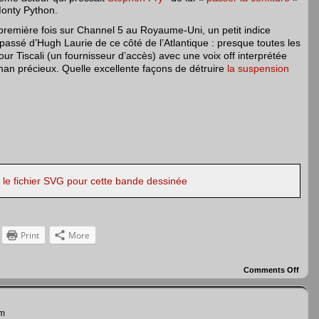
Monty Python.
première fois sur Channel 5 au Royaume-Uni, un petit indice
 passé d’Hugh Laurie de ce côté de l’Atlantique : presque toutes les
ur Tiscali (un fournisseur d’accès) avec une voix off interprétée
man précieux. Quelle excellente façons de détruire
la suspension
r le fichier SVG pour cette bande dessinée
Print
More
Comments Off
on
Doct
Hous
pm