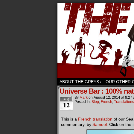
Sci-fi, fantasy an
ABOUT THE GREYS
OUR OTHER 
↓
Universe Bar : 100% nat
By
Mark
on
August 12, 2014
at
8:27
Aug
Posted In:
Blog
,
French
,
Translations
12
This is a
French translation
of our Sea
commentary, by
Samuel
. Click on the 