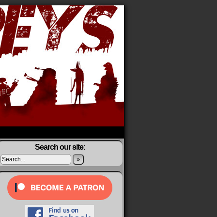
Search our site:
»